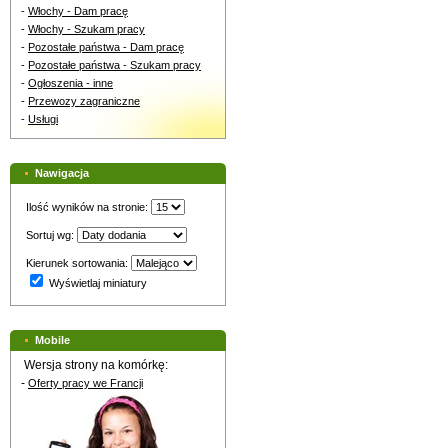
-
Włochy - Dam pracę
-
Włochy - Szukam pracy
-
Pozostałe państwa - Dam pracę
-
Pozostałe państwa - Szukam pracy
-
Ogłoszenia - inne
-
Przewozy zagraniczne
-
Usługi
Nawigacja
Ilość wyników na stronie:
Sortuj wg:
Kierunek sortowania:
Wyświetlaj miniatury
Mobile
Wersja strony na komórkę:
-
Oferty pracy we Francji