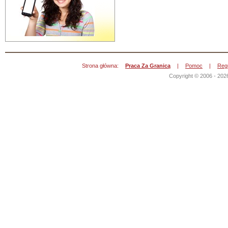
Strona główna:
Praca Za Granicą
|
Pomoc
|
Reg
Copyright © 2006 - 202