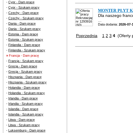
-
Cypr - Dam pracę
-
Cypr - Szukam pracy
MONTER PŁYT KAR
-
Czechy - Dam pracę
Dla naszego fran
-
Czechy - Szukam pracy
...
-
Dania - Dam pracę
Data dodania:
2026-07-
-
Dania - Szukam pracy
-
Estonia - Dam pracę
Poprzednia
1
2
3
4
(Oferty p
-
Estonia - Szukam pracy
-
Finlandia - Dam pracę
-
Finlandia - Szukam pracy
»
Francja - Dam pracę
-
Francja - Szukam pracy
-
Grecja - Dam pracę
-
Grecja - Szukam pracy
-
Hiszpania - Dam pracę
-
Hiszpania - Szukam pracy
-
Holandia - Dam pracę
-
Holandia - Szukam pracy
-
Irlandia - Dam pracę
-
Irlandia - Szukam pracy
-
Islandia - Dam pracę
-
Islandia - Szukam pracy
-
Litwa - Dam pracę
-
Litwa - Szukam pracy
-
Luksemburg - Dam pracę