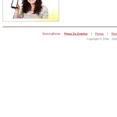
Strona główna:
Praca Za Granicą
|
Pomoc
|
Reg
Copyright © 2006 - 202