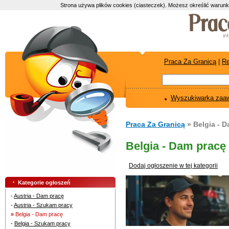
Strona używa plików cookies (ciasteczek). Możesz określić warunk
Praca Za Granicą
|
Re
Wyszukiwarka zaa
Praca Za Granicą
» Belgia - 
Belgia - Dam pracę
Dodaj ogłoszenie w tej kategorii
Kategorie ogłoszeń
-
Austria - Dam pracę
-
Austria - Szukam pracy
»
Belgia - Dam pracę
-
Belgia - Szukam pracy