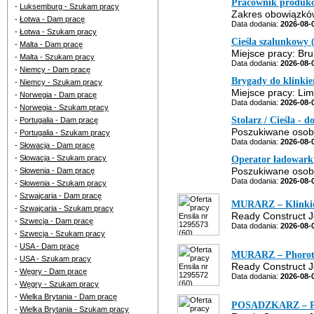
Pracownik produkc
-
Luksemburg - Szukam pracy
Zakres obowiązków
-
Łotwa - Dam pracę
Data dodania:
2026-08-
-
Łotwa - Szukam pracy
Cieśla szalunkowy
-
Malta - Dam pracę
Miejsce pracy: Bru
-
Malta - Szukam pracy
Data dodania:
2026-08-
-
Niemcy - Dam pracę
Brygady do klinkie
-
Niemcy - Szukam pracy
Miejsce pracy: Lim
-
Norwegia - Dam pracę
Data dodania:
2026-08-
-
Norwegia - Szukam pracy
Stolarz / Cieśla -
-
Portugalia - Dam pracę
Poszukiwane osoby
-
Portugalia - Szukam pracy
Data dodania:
2026-08-
-
Słowacja - Dam pracę
-
Słowacja - Szukam pracy
Operator ładowark
Poszukiwane osoby
-
Słowenia - Dam pracę
Data dodania:
2026-08-
-
Słowenia - Szukam pracy
-
Szwajcaria - Dam pracę
MURARZ – Klinki
-
Szwajcaria - Szukam pracy
Ready Construct Je
-
Szwecja - Dam pracę
Data dodania:
2026-08-
-
Szwecja - Szukam pracy
-
USA - Dam pracę
MURARZ – Phorot
-
USA - Szukam pracy
Ready Construct Je
-
Węgry - Dam pracę
Data dodania:
2026-08-
-
Węgry - Szukam pracy
-
Wielka Brytania - Dam pracę
POSADZKARZ – Pos
-
Wielka Brytania - Szukam pracy