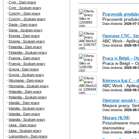
-
Cypr - Dam pracę
-
Cypr - Szukam pracy
-
Czechy - Dam pracę
Pracownik produkcj
Pracownik produkcj
-
Czechy - Szukam pracy
Data dodania:
2026-07-
-
Dania - Dam pracę
-
Dania - Szukam pracy
Operator CNC- Sie
-
Estonia - Dam pracę
ABC Work - Aplikuj 
-
Estonia - Szukam pracy
Data dodania:
2026-08-
-
Finlandia - Dam pracę
-
Finlandia - Szukam pracy
Praca w Belgii – O
-
Francja - Dam pracę
Praca w Belgii – 
-
Francja - Szukam pracy
Data dodania:
2026-08-
-
Grecja - Dam pracę
-
Grecja - Szukam pracy
Kierowca kat.C – d
-
Hiszpania - Dam pracę
ABC Work - Aplikuj 
-
Hiszpania - Szukam pracy
Data dodania:
2026-08-
-
Holandia - Dam pracę
-
Holandia - Szukam pracy
Operator suwnicy 
-
Irlandia - Dam pracę
Miejsce pracy: Sin
-
Irlandia - Szukam pracy
Data dodania:
2026-08-
-
Islandia - Dam pracę
Murarz (K/M)
-
Islandia - Szukam pracy
Poszukiwane murar
-
Litwa - Dam pracę
stanowiska: ...
-
Litwa - Szukam pracy
Data dodania:
2026-08-
-
Luksemburg - Dam pracę