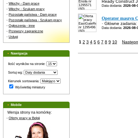
Ready Construct Je
-
Włochy - Dam pracę
Data dodania:
2026-08-
-
Włochy - Szukam pracy
-
Pozostałe państwa - Dam pracę
Operator maszyn 
-
Pozostałe państwa - Szukam pracy
· Główne zadania:
-
Ogłoszenia - inne
Data dodania:
2026-08-
-
Przewozy zagraniczne
-
Usługi
1
2
3
4
5
6
7
8
9
10
Następ
Nawigacja
Ilość wyników na stronie:
Sortuj wg:
Kierunek sortowania:
Wyświetlaj miniatury
Mobile
Wersja strony na komórkę:
-
Oferty pracy w Belgii