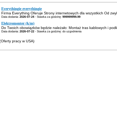
Everythingie everythingie
Firma Everything Oferuje Strony internetowych dla wszystkich Od zwyk
Data dodania:
2026-07-24
- Stawka za godzinę:
999999999.99
Elektromonter (k/m)
Do Twoich obowiązków będzie należało: Montaż tras kablowych i podłą
Data dodania:
2026-07-22
- Stawka za godzinę: do uzgodnienia
Oferty pracy w USA)