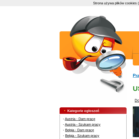
Strona używa plików cookies 
Pr
U
Do
Kategorie ogłoszeń
-
Austria - Dam pracę
-
Austria - Szukam pracy
-
Belgia - Dam pracę
-
Belgia - Szukam pracy