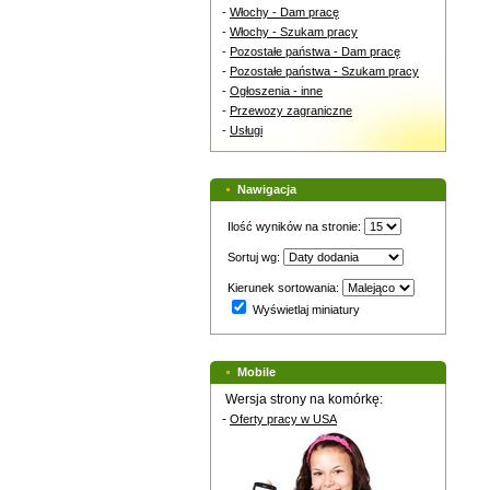
-
Włochy - Dam pracę
-
Włochy - Szukam pracy
-
Pozostałe państwa - Dam pracę
-
Pozostałe państwa - Szukam pracy
-
Ogłoszenia - inne
-
Przewozy zagraniczne
-
Usługi
Nawigacja
Ilość wyników na stronie:
Sortuj wg:
Kierunek sortowania:
Wyświetlaj miniatury
Mobile
Wersja strony na komórkę:
-
Oferty pracy w USA