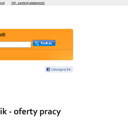
cej
OK, zamknij wiadomość
ofil