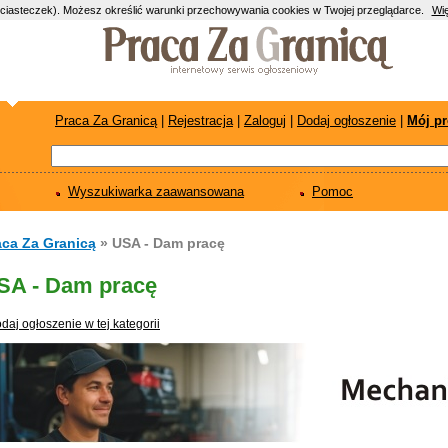
(ciasteczek). Możesz określić warunki przechowywania cookies w Twojej przeglądarce.
Wię
Praca Za Granicą
|
Rejestracja
|
Zaloguj
|
Dodaj ogłoszenie
|
Mój pr
Wyszukiwarka zaawansowana
Pomoc
aca Za Granicą
» USA - Dam pracę
SA - Dam pracę
daj ogłoszenie w tej kategorii