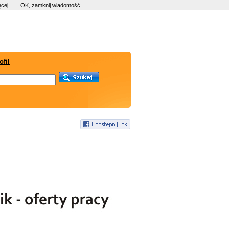
cej
OK, zamknij wiadomość
ofil