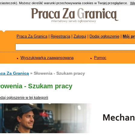
(ciasteczek). Możesz określić warunki przechowywania cookies w Twojej przeglądarce.
Wię
Praca Za Granicą
|
Rejestracja
|
Zaloguj
|
Dodaj ogłoszenie
|
Mój pr
Wyszukiwarka zaawansowana
Pomoc
aca Za Granicą
» Słowenia - Szukam pracy
łowenia - Szukam pracy
daj ogłoszenie w tej kategorii