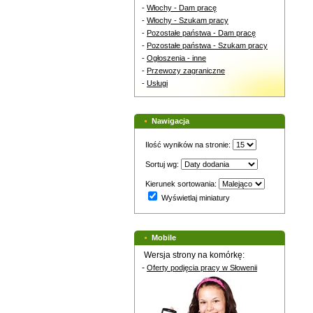
-
Włochy - Dam pracę
-
Włochy - Szukam pracy
-
Pozostałe państwa - Dam pracę
-
Pozostałe państwa - Szukam pracy
-
Ogłoszenia - inne
-
Przewozy zagraniczne
-
Usługi
Nawigacja
Ilość wyników na stronie:
Sortuj wg:
Kierunek sortowania:
Wyświetlaj miniatury
Mobile
Wersja strony na komórkę:
-
Oferty podjęcia pracy w Słowenii