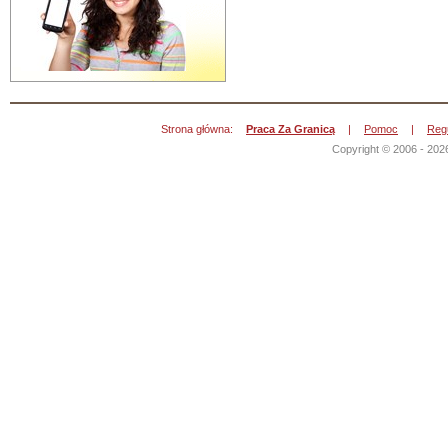
Strona główna:
Praca Za Granicą
|
Pomoc
|
Reg
Copyright © 2006 - 202