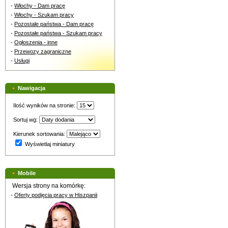
-
Włochy - Dam pracę
-
Włochy - Szukam pracy
-
Pozostałe państwa - Dam pracę
-
Pozostałe państwa - Szukam pracy
-
Ogłoszenia - inne
-
Przewozy zagraniczne
-
Usługi
Nawigacja
Ilość wyników na stronie:
Sortuj wg:
Kierunek sortowania:
Wyświetlaj miniatury
Mobile
Wersja strony na komórkę:
-
Oferty podjęcia pracy w Hiszpanii