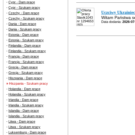
-
Cypr - Dam pracę
-
Cypr - Szukam pracy
Uczciwy Ukrainiec
-
Czechy - Dam pracę
Witam Państwa ser
-
Czechy - Szukam pracy
Data dodania:
2026-07
-
Dania - Dam pracę
-
Dania - Szukam pracy
-
Estonia - Dam pracę
-
Estonia - Szukam pracy
-
Finlandia - Dam pracę
-
Finlandia - Szukam pracy
-
Francja - Dam pracę
-
Francja - Szukam pracy
-
Grecja - Dam pracę
-
Grecja - Szukam pracy
-
Hiszpania - Dam pracę
»
Hiszpania - Szukam pracy
-
Holandia - Dam pracę
-
Holandia - Szukam pracy
-
Irlandia - Dam pracę
-
Irlandia - Szukam pracy
-
Islandia - Dam pracę
-
Islandia - Szukam pracy
-
Litwa - Dam pracę
-
Litwa - Szukam pracy
-
Luksemburg - Dam pracę