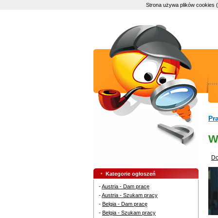
Strona używa plików cookies 
Pr
W
Do
Kategorie ogłoszeń
-
Austria - Dam pracę
-
Austria - Szukam pracy
-
Belgia - Dam pracę
-
Belgia - Szukam pracy