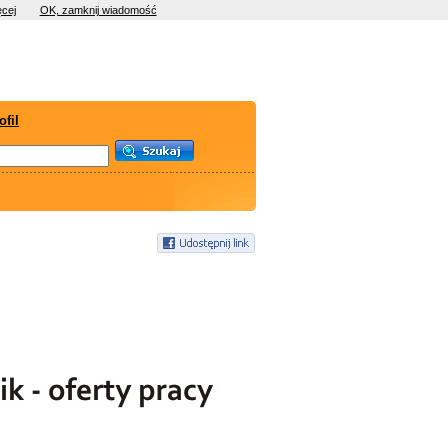
cej
OK, zamknij wiadomość
ofil