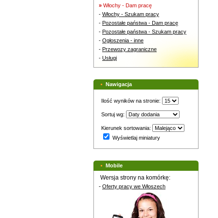
»
Włochy - Dam pracę
-
Włochy - Szukam pracy
-
Pozostałe państwa - Dam pracę
-
Pozostałe państwa - Szukam pracy
-
Ogłoszenia - inne
-
Przewozy zagraniczne
-
Usługi
Nawigacja
Ilość wyników na stronie:
Sortuj wg:
Kierunek sortowania:
Wyświetlaj miniatury
Mobile
Wersja strony na komórkę:
-
Oferty pracy we Włoszech