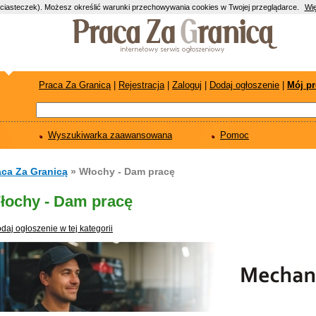
(ciasteczek). Możesz określić warunki przechowywania cookies w Twojej przeglądarce.
Wię
Praca Za Granicą
|
Rejestracja
|
Zaloguj
|
Dodaj ogłoszenie
|
Mój pr
Wyszukiwarka zaawansowana
Pomoc
aca Za Granicą
» Włochy - Dam pracę
łochy - Dam pracę
daj ogłoszenie w tej kategorii