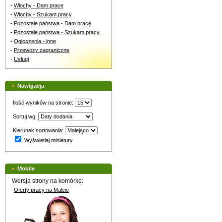
-
Włochy - Dam pracę
-
Włochy - Szukam pracy
-
Pozostałe państwa - Dam pracę
-
Pozostałe państwa - Szukam pracy
-
Ogłoszenia - inne
-
Przewozy zagraniczne
-
Usługi
Nawigacja
Ilość wyników na stronie:
Sortuj wg:
Kierunek sortowania:
Wyświetlaj miniatury
Mobile
Wersja strony na komórkę:
-
Oferty pracy na Malcie