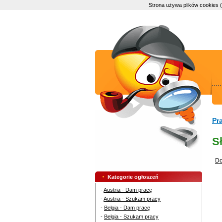
Strona używa plików cookies 
Pr
S
Do
Kategorie ogłoszeń
-
Austria - Dam pracę
-
Austria - Szukam pracy
-
Belgia - Dam pracę
-
Belgia - Szukam pracy