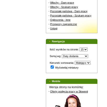
-
Włochy - Dam pracę
-
Włochy - Szukam pracy
-
Pozostałe państwa - Dam pracę
-
Pozostałe państwa - Szukam pracy
-
Ogłoszenia - inne
-
Przewozy zagraniczne
-
Usługi
Nawigacja
Ilość wyników na stronie:
Sortuj wg:
Kierunek sortowania:
Wyświetlaj miniatury
Mobile
Wersja strony na komórkę:
-
Oferty podjęcia pracy w Słowenii