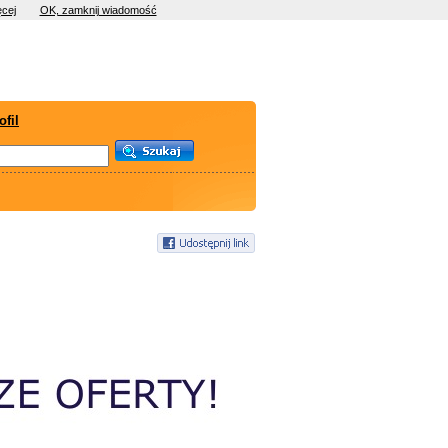
cej
OK, zamknij wiadomość
ofil