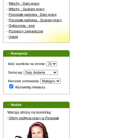
-
Włochy - Dam pracę
-
Włochy - Szukam pracy
-
Pozostałe państwa - Dam pracę
-
Pozostałe państwa - Szukam pracy
-
Ogłoszenia - inne
-
Przewozy zagraniczne
-
Usługi
Nawigacja
Ilość wyników na stronie:
Sortuj wg:
Kierunek sortowania:
Wyświetlaj miniatury
Mobile
Wersja strony na komórkę:
-
Oferty podjęcia pracy w Portugalii