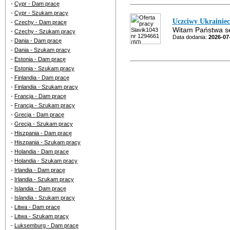
-
Cypr - Dam pracę
-
Cypr - Szukam pracy
Uczciwy Ukrainiec
-
Czechy - Dam pracę
Witam Państwa ser
-
Czechy - Szukam pracy
Data dodania:
2026-07
-
Dania - Dam pracę
-
Dania - Szukam pracy
-
Estonia - Dam pracę
-
Estonia - Szukam pracy
-
Finlandia - Dam pracę
-
Finlandia - Szukam pracy
-
Francja - Dam pracę
-
Francja - Szukam pracy
-
Grecja - Dam pracę
-
Grecja - Szukam pracy
-
Hiszpania - Dam pracę
-
Hiszpania - Szukam pracy
-
Holandia - Dam pracę
-
Holandia - Szukam pracy
-
Irlandia - Dam pracę
-
Irlandia - Szukam pracy
-
Islandia - Dam pracę
-
Islandia - Szukam pracy
-
Litwa - Dam pracę
-
Litwa - Szukam pracy
-
Luksemburg - Dam pracę