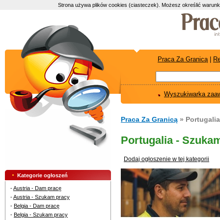
Strona używa plików cookies (ciasteczek). Możesz określić warunk
Praca Za Granicą
|
Re
Wyszukiwarka zaa
Praca Za Granicą
» Portugali
Portugalia - Szuka
Dodaj ogłoszenie w tej kategorii
Kategorie ogłoszeń
-
Austria - Dam pracę
-
Austria - Szukam pracy
-
Belgia - Dam pracę
-
Belgia - Szukam pracy