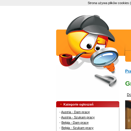
Strona używa plików cookies 
Pr
G
Do
Kategorie ogłoszeń
-
Austria - Dam pracę
-
Austria - Szukam pracy
-
Belgia - Dam pracę
-
Belgia - Szukam pracy