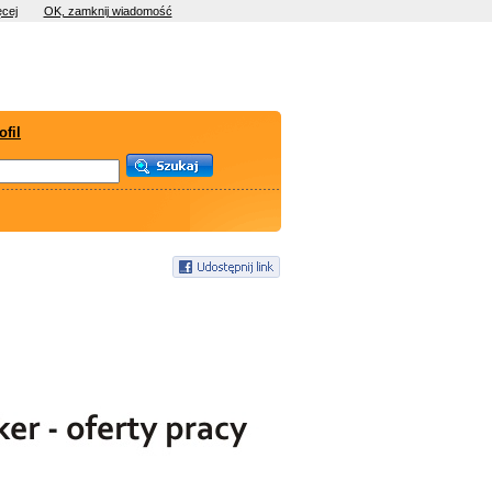
cej
OK, zamknij wiadomość
ofil