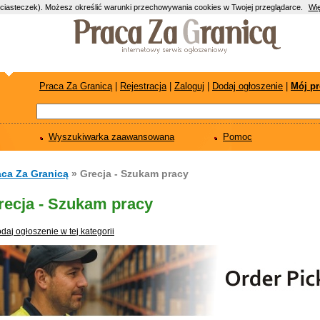
(ciasteczek). Możesz określić warunki przechowywania cookies w Twojej przeglądarce.
Wię
Praca Za Granicą
|
Rejestracja
|
Zaloguj
|
Dodaj ogłoszenie
|
Mój pr
Wyszukiwarka zaawansowana
Pomoc
aca Za Granicą
» Grecja - Szukam pracy
recja - Szukam pracy
daj ogłoszenie w tej kategorii