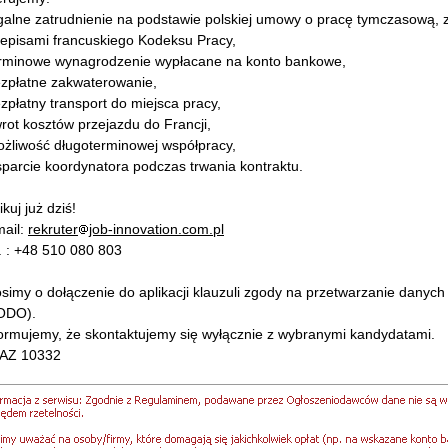
galne zatrudnienie na podstawie polskiej umowy o pracę tymczasową, z
zepisami francuskiego Kodeksu Pracy,
erminowe wynagrodzenie wypłacane na konto bankowe,
ezpłatne zakwaterowanie,
zpłatny transport do miejsca pracy,
rot kosztów przejazdu do Francji,
ożliwość długoterminowej współpracy,
parcie koordynatora podczas trwania kontraktu.
ikuj już dziś!
mail:
rekruter
job-innovation.com.pl
. : +48 510 080 803
simy o dołączenie do aplikacji klauzuli zgody na przetwarzanie danyc
ODO).
formujemy, że skontaktujemy się wyłącznie z wybranymi kandydatami.
AZ 10332