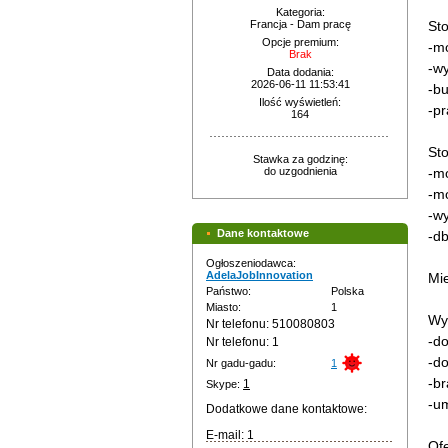
Kategoria:
Francja - Dam pracę
St
Opcje premium:
-mo
Brak
-w
Data dodania:
2026-06-11 11:53:41
-bu
Ilość wyświetleń:
-p
164
St
Stawka za godzinę:
do uzgodnienia
-mo
-m
-w
Dane kontaktowe
-db
Ogłoszeniodawca:
AdelaJobInnovation
Mie
Państwo:
Polska
Miasto:
1
Wy
Nr telefonu: 510080803
-do
Nr telefonu: 1
-do
Nr gadu-gadu:
1
-b
1
Skype:
-um
Dodatkowe dane kontaktowe:
E-mail: 1
Of