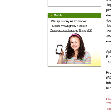
-le
pr
-t
Mobile
-b
Wersja strony na komórkę:
-be
-
Stolarz Wewnętrzny / Stolarz
Zewnętrzny – Francja (Alpy) (M/K)
-zw
-m
-ws
Apl
E-
Tel
Pro
(R
In
KR