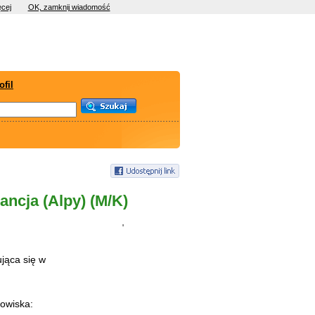
cej
OK, zamknij wiadomość
ofil
ancja (Alpy) (M/K)
'
ująca się w
owiska: