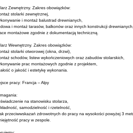
olarz Zewnętrzny. Zakres obowiązków:
ntaż stolarki zewnętrznej,
ykonywanie i montaż balustrad drewnianych,
dowa i montaż tarasów, balkonów oraz innych konstrukcji drewnianych
race montażowe zgodnie z dokumentacją techniczną.
olarz Wewnętrzny. Zakres obowiązków:
ntaż stolarki otworowej (okna, drzwi),
ontaż schodów, listew wykończeniowych oraz zabudów stolarskich,
ykonywanie prac montażowych zgodnie z projektem,
ałość o jakość i estetykę wykonania.
jsce pracy: Francja – Alpy
magania:
świadczenie na stanowisku stolarza,
kładność, samodzielność i rzetelność,
rak przeciwwskazań zdrowotnych do pracy na wysokości powyżej 3 met
iejętność pracy w zespole.
erujemy: