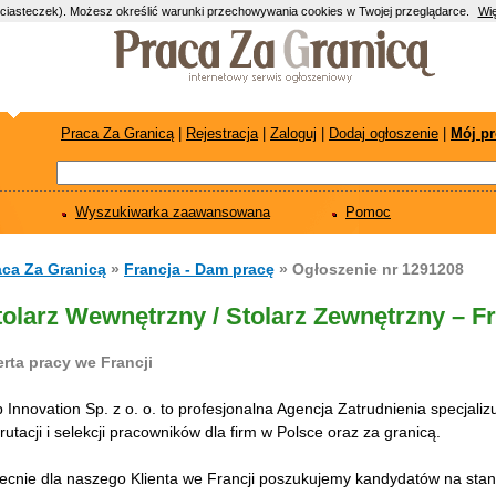
(ciasteczek). Możesz określić warunki przechowywania cookies w Twojej przeglądarce.
Wię
Praca Za Granicą
|
Rejestracja
|
Zaloguj
|
Dodaj ogłoszenie
|
Mój pr
Wyszukiwarka zaawansowana
Pomoc
aca Za Granicą
»
Francja - Dam pracę
» Ogłoszenie nr 1291208
tolarz Wewnętrzny / Stolarz Zewnętrzny – Fr
erta pracy we Francji
 Innovation Sp. z o. o. to profesjonalna Agencja Zatrudnienia specjaliz
rutacji i selekcji pracowników dla firm w Polsce oraz za granicą.
ecnie dla naszego Klienta we Francji poszukujemy kandydatów na stan