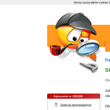
Strona używa plików cookies 
Pr
S
Of
Job
rek
Ogłoszenie nr 1291208
Dodaj do obserwowanych
Ob