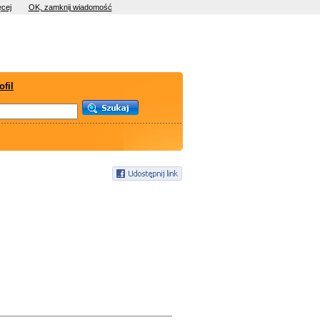
cej
OK, zamknij wiadomość
ofil