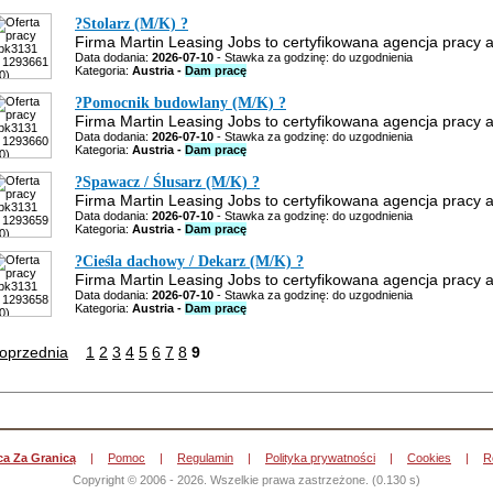
?Stolarz (M/K) ?
Firma Martin Leasing Jobs to certyfikowana agencja pracy ak
Data dodania:
2026-07-10
- Stawka za godzinę: do uzgodnienia
Kategoria:
Austria -
Dam pracę
?Pomocnik budowlany (M/K) ?
Firma Martin Leasing Jobs to certyfikowana agencja pracy ak
Data dodania:
2026-07-10
- Stawka za godzinę: do uzgodnienia
Kategoria:
Austria -
Dam pracę
?Spawacz / Ślusarz (M/K) ?
Firma Martin Leasing Jobs to certyfikowana agencja pracy ak
Data dodania:
2026-07-10
- Stawka za godzinę: do uzgodnienia
Kategoria:
Austria -
Dam pracę
?Cieśla dachowy / Dekarz (M/K) ?
Firma Martin Leasing Jobs to certyfikowana agencja pracy ak
Data dodania:
2026-07-10
- Stawka za godzinę: do uzgodnienia
Kategoria:
Austria -
Dam pracę
oprzednia
1
2
3
4
5
6
7
8
9
ca Za Granicą
|
Pomoc
|
Regulamin
|
Polityka prywatności
|
Cookies
|
R
Copyright © 2006 - 2026. Wszelkie prawa zastrzeżone. (0.130 s)