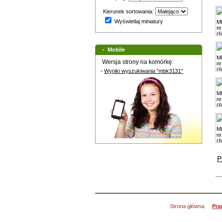
Kierunek sortowania:
Wyświetlaj miniatury
Mobile
Wersja strony na komórkę:
-
Wyniki wyszukiwania "mbk3131"
P
Strona główna:
Pra