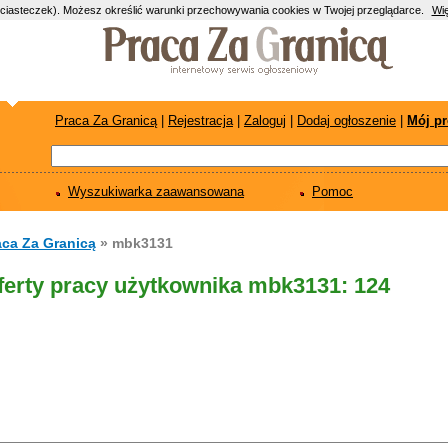
(ciasteczek). Możesz określić warunki przechowywania cookies w Twojej przeglądarce.
Wię
Praca Za Granicą
|
Rejestracja
|
Zaloguj
|
Dodaj ogłoszenie
|
Mój pr
Wyszukiwarka zaawansowana
Pomoc
aca Za Granicą
» mbk3131
ferty pracy użytkownika mbk3131: 124