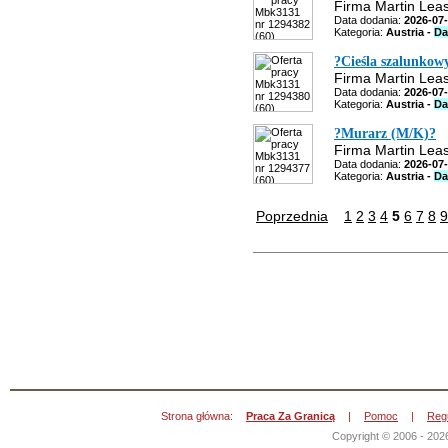
Firma Martin Leas
Data dodania:
2026-07
Kategoria:
Austria -
Da
?Cieśla szalunkow
Firma Martin Leas
Data dodania:
2026-07
Kategoria:
Austria -
Da
?Murarz (M/K)?
Firma Martin Leas
Data dodania:
2026-07
Kategoria:
Austria -
Da
Poprzednia
1
2
3
4
5
6
7
8
9
Strona główna:
Praca Za Granicą
|
Pomoc
|
Reg
Copyright © 2006 - 202