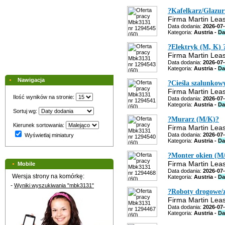
?Kafelkarz/Glazu
Firma Martin Leas
Data dodania:
2026-07
Kategoria:
Austria -
Da
?Elektryk (M, K) 
Firma Martin Leas
Data dodania:
2026-07
Kategoria:
Austria -
Da
Nawigacja
?Cieśla szalunkow
Firma Martin Leas
Ilość wyników na stronie:
Data dodania:
2026-07
Kategoria:
Austria -
Da
Sortuj wg:
?Murarz (M/K)?
Kierunek sortowania:
Firma Martin Leas
Data dodania:
2026-07
Wyświetlaj miniatury
Kategoria:
Austria -
Da
?Monter okien (M
Firma Martin Leas
Mobile
Data dodania:
2026-07
Wersja strony na komórkę:
Kategoria:
Austria -
Da
-
Wyniki wyszukiwania "mbk3131"
?Roboty drogowe/
Firma Martin Leas
Data dodania:
2026-07
Kategoria:
Austria -
Da