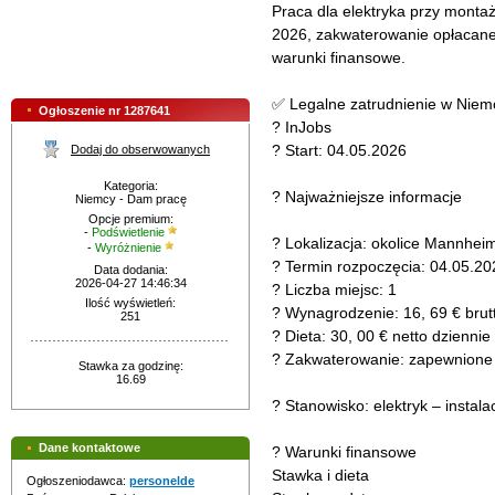
Praca dla elektryka przy montaż
2026, zakwaterowanie opłacane p
warunki finansowe.
✅ Legalne zatrudnienie w Nie
Ogłoszenie nr 1287641
? InJobs
? Start: 04.05.2026
Dodaj do obserwowanych
Kategoria:
? Najważniejsze informacje
Niemcy - Dam pracę
Opcje premium:
-
Podświetlenie
? Lokalizacja: okolice Mannhei
-
Wyróżnienie
? Termin rozpoczęcia: 04.05.20
Data dodania:
2026-04-27 14:46:34
? Liczba miejsc: 1
Ilość wyświetleń:
? Wynagrodzenie: 16, 69 € brutt
251
?️ Dieta: 30, 00 € netto dziennie
? Zakwaterowanie: zapewnione i
Stawka za godzinę:
16.69
?️ Stanowisko: elektryk – instala
Dane kontaktowe
? Warunki finansowe
Stawka i dieta
Ogłoszeniodawca:
personelde