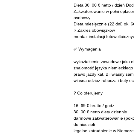
Dieta 30, 00 € netto / dzień D
Zakwaterowanie w pełni opłacone
osobowy
Dieta miesięcznie (22 dni) ok.
⚡ Zakres obowiązków
montaż instalacji fotowoltaiczny
✅ Wymagania
wykształcenie zawodowe jako el
znajomość języka niemieckiego
prawo jazdy kat. B i własny sa
własna odzież robocza i buty o
? Co oferujemy
16, 69 € brutto / godz.
30, 00 € netto diety dziennie
darmowe zakwaterowanie (pokój
do niedzieli
legalne zatrudnienie w Niemcz