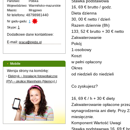
Stawka podstawowa
Państwo:
Polska
Województwo:
Warmińsko-mazurskie
16, 69 € brutto / godz.
Miasto:
Mrągowo
Dieta dzienna
Nr telefonu: 48798981440
30, 00 € netto / dzień
Nr gadu-gadu:
1
Razem dziennie (8h)
1
Skype:
133, 52 € brutto + 30 € netto
Dodatkowe dane kontaktowe:
Zakwaterowanie
E-mail:
praca
injobs.pl
Pokój
1-osobowy
Koszt
w pełni opłacony
Mobile
Okres
Wersja strony na komórkę:
od niedzieli do niedzieli
-
Elektryk – Instalacje fotowoltaiczne
(PV) – okolice Mannheim (Niemcy) |
Co zyskujesz?
16, 69 € / h + 30 € diety
Zakwaterowanie opłacone przez
wynagrodzenia ani diety. Przy 2
miesięcznie.
Komponent Wartość Uwagi
Stawka podstawowa 16, 69 € bru